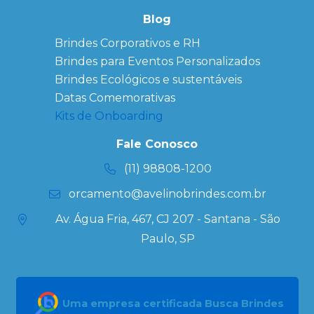
Bonés
personalizados
Blog
Brindes
Brindes Corporativos e RH
Corporativos
Brindes para Eventos Personalizados
Copos Térmicos
Personalizados
Brindes Ecológicos e sustentáveis
Datas Especiais
Datas Comemorativas
Ecobag
Kits de Onboarding
Personalizada
Kits
Fale Conosco
Personalizados
(11) 98808-1200
orcamento@avelinobrindes.com.br
Av. Água Fria, 467, CJ 207 - Santana - São
Paulo, SP
Uma empresa certificada Busca Brindes