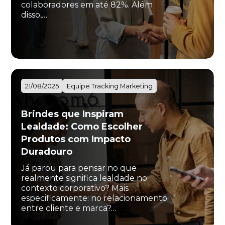
colaboradores em até 82%. Além
disso,…
Eu concordo em receber comunicações.
A nossa empresa está comprometida a proteger e respeitar
sua privacidade, utilizaremos seus dados apenas para fins
de marketing. Você pode alterar suas preferências a
qualquer momento.
21/08/2025
Equipe Tracking Marketing
Iniciar conversa
Brindes que Inspiram
Lealdade: Como Escolher
Produtos com Impacto
Duradouro
Já parou para pensar no que
realmente significa lealdade no
contexto corporativo? Mais
especificamente: no relacionamento
entre cliente e marca?…