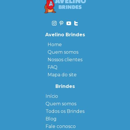
Avelino Brindes
Home
Quem somos
Nossos clientes
FAQ
Mapa do site
Brindes
Início
← Back
← Back
Quem somos
FAQ
Agendas
Personalizadas
Todos os Brindes
Sitemap
Bloco de
Blog
Anotação
Personalizado
Fale conosco