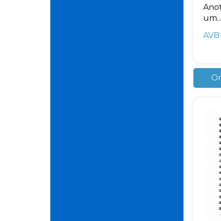
Anot
um..
AVB
Or