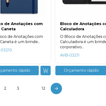
co de Anotações com
Bloco de Anotações 
i Caneta
Calculadora
loco de Anotações com
O Bloco de Anotações 
 Caneta é um brinde...
Calculadora é um brind
corporativo...
-03210
AVB-03211
çamento rápido
Orçamento rápido
2
3
…
12
Next