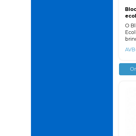
Blo
ecol
O B
Ecol
brind
AVB
Or