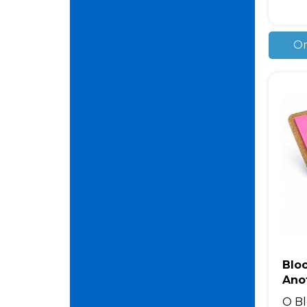
Or
Blo
Ano
O Bl