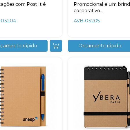
ações com Post It é
Promocional é um brin
.
corporativo...
-03204
AVB-03205
çamento rápido
Orçamento rápido
Avelino Brindes
online