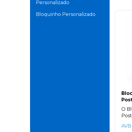
Personalizado
Bloquinho Personalizado
Blo
Post
O B
Post 
AVB