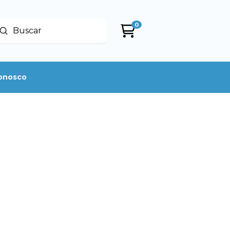
0
Enviar
uscar
conosco