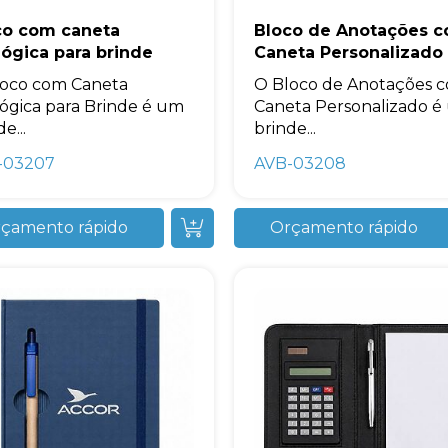
+55
co com caneta
Bloco de Anotações 
ógica para brinde
Caneta Personalizado
loco com Caneta
O Bloco de Anotações 
ógica para Brinde é um
Caneta Personalizado é
e...
brinde...
Eu concordo em receber comunicações.
-03207
AVB-03208
A nossa empresa está comprometida a proteger e respeitar sua
privacidade, utilizaremos seus dados apenas para fins de
marketing. Você pode alterar suas preferências a qualquer
momento.
çamento rápido
Orçamento rápido
Iniciar conversa