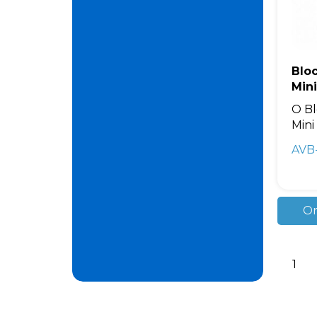
Blo
Min
O B
Mini
AVB
Or
1