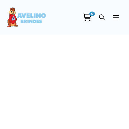
0
Avelino Brindes
online
+55