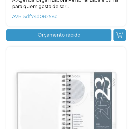
A Agenda Organizadora Personalizada é ótima
para quem gosta de ser...
AVB-5df74d08258d
Orçamento rápido