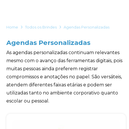
Eu concordo em receber comunicações.
A nossa empresa está comprometida a proteger e respeitar
sua privacidade, utilizaremos seus dados apenas para fins
Home
Todos os Brindes
Agendas Personalizadas
de marketing. Você pode alterar suas preferências a
qualquer momento.
Agendas Personalizadas
Iniciar conversa
As agendas personalizadas continuam relevantes
mesmo com o avanço das ferramentas digitais, pois
muitas pessoas ainda preferem registrar
compromissos e anotações no papel. São versáteis,
atendem diferentes faixas etárias e podem ser
utilizadas tanto no ambiente corporativo quanto
escolar ou pessoal.