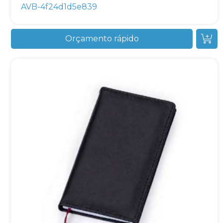
AVB-4f24d1d5e839
Orçamento rápido