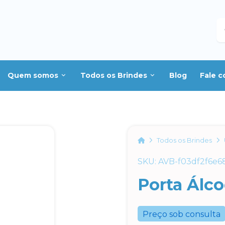
B
Quem somos
Todos os Brindes
Blog
Fale 
Home
Todos os Brindes
SKU: AVB-f03df2f6e6
Porta Álco
Preço sob consulta