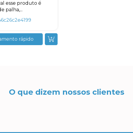
al esse produto é
de palha,...
46c26c2e4199
amento rápido
O que dizem nossos clientes