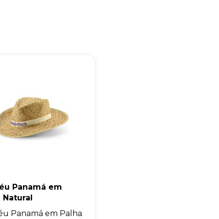
Eu concordo em receber comunicações.
A nossa empresa está comprometida a proteger e respeitar sua
privacidade, utilizaremos seus dados apenas para fins de
marketing. Você pode alterar suas preferências a qualquer
momento.
Iniciar conversa
éu Panamá em
 Natural
éu Panamá em Palha