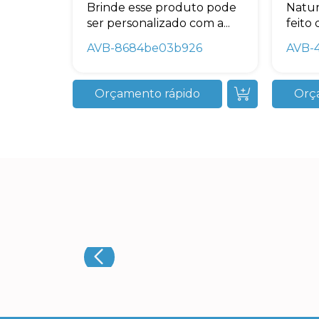
Brinde esse produto pode
Natur
ser personalizado com a...
feito 
AVB-8684be03b926
AVB-
Orçamento rápido
Orç