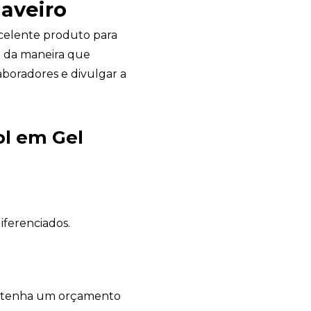
haveiro
celente produto para
o da maneira que
aboradores e divulgar a
Avelino Brindes
online
ol em Gel
iferenciados.
E tenha um orçamento
+55