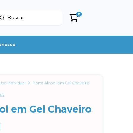
0
Enviar
uscar
conosco
Uso Individual
Porta Álcool em Gel Chaveiro
85
ol em Gel Chaveiro