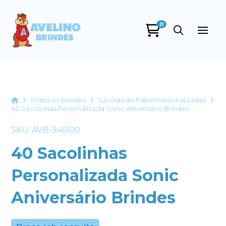
0
Avelino Brindes
online
Home
Todos os Brindes
Sacolas de Papel Personalizadas
40 Sacolinhas Personalizada Sonic Aniversário Brindes
SKU: AVB-346100
40 Sacolinhas
Personalizada Sonic
+55
Aniversário Brindes