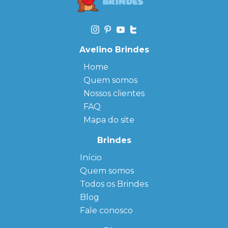
Avelino Brindes
Home
Quem somos
Nossos clientes
FAQ
Mapa do site
Brindes
Início
← Back
← Back
Quem somos
FAQ
Agendas
Personalizadas
Todos os Brindes
Sitemap
Bloco de
Blog
Anotação
Personalizado
Fale conosco
Bonés