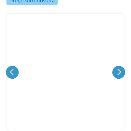
Preço sob consulta
Eu concordo em receber comunicações.
A nossa empresa está comprometida a proteger e respeitar
sua privacidade, utilizaremos seus dados apenas para fins
de marketing. Você pode alterar suas preferências a
qualquer momento.
Iniciar conversa