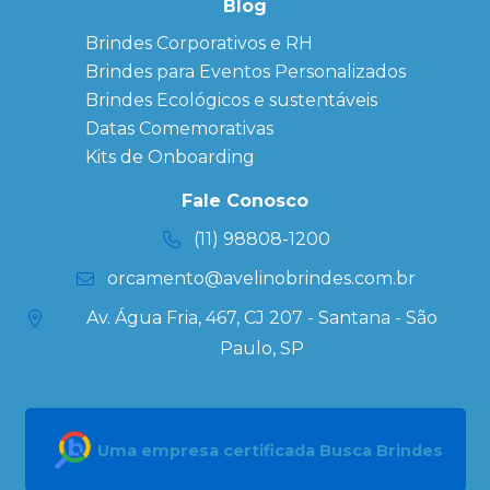
personalizados
Blog
Brindes
Brindes Corporativos e RH
Corporativos
Brindes para Eventos Personalizados
Copos Térmicos
Personalizados
Brindes Ecológicos e sustentáveis
Datas Especiais
Datas Comemorativas
Ecobag
Kits de Onboarding
Personalizada
Kits
Fale Conosco
Personalizados
(11) 98808-1200
orcamento@avelinobrindes.com.br
Av. Água Fria, 467, CJ 207 - Santana - São
Paulo, SP
Uma empresa certificada Busca Brindes