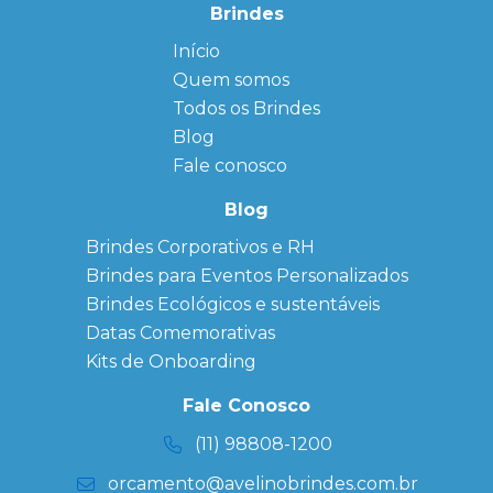
Brindes
Início
← Back
← Back
Quem somos
FAQ
Agendas
Personalizadas
Todos os Brindes
Sitemap
Bloco de
Blog
Anotação
Personalizado
Fale conosco
Bonés
personalizados
Blog
Brindes
Brindes Corporativos e RH
Corporativos
Brindes para Eventos Personalizados
Copos Térmicos
Personalizados
Brindes Ecológicos e sustentáveis
Datas Especiais
Datas Comemorativas
Ecobag
Kits de Onboarding
Personalizada
Kits
Fale Conosco
Personalizados
(11) 98808-1200
orcamento@avelinobrindes.com.br