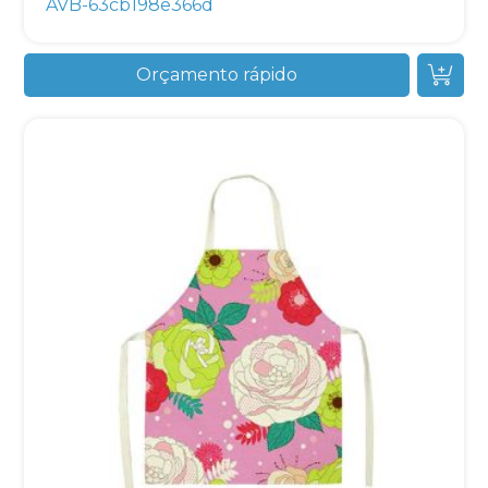
AVB-63cb198e366d
Orçamento rápido