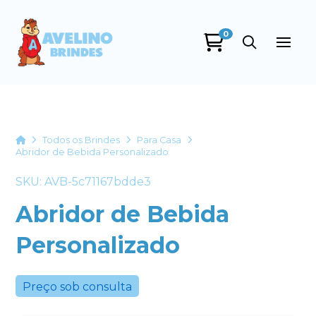
0
Avelino Brindes
online
Home
Todos os Brindes
Para Casa
Abridor de Bebida Personalizado
SKU: AVB-5c71167bdde3
Abridor de Bebida
Personalizado
+55
Preço sob consulta