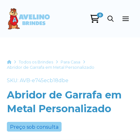
0
Avelino Brindes
online
Home
Todos os Brindes
Para Casa
Abridor de Garrafa em Metal Personalizado
SKU: AVB-e745ecb18dbe
Abridor de Garrafa em
Metal Personalizado
+55
Preço sob consulta