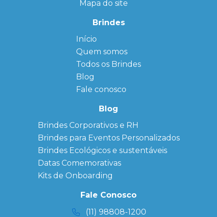
Mapa do site
Brindes
Início
← Back
← Back
Quem somos
FAQ
Agendas
Personalizadas
Todos os Brindes
Sitemap
Bloco de
Blog
Anotação
Personalizado
Fale conosco
Bonés
personalizados
Blog
Brindes
Brindes Corporativos e RH
Corporativos
Brindes para Eventos Personalizados
Copos Térmicos
Personalizados
Brindes Ecológicos e sustentáveis
Datas Especiais
Datas Comemorativas
Ecobag
Kits de Onboarding
Personalizada
Kits
Fale Conosco
Personalizados
(11) 98808-1200