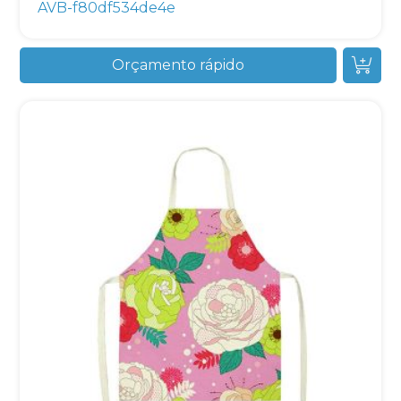
AVB-f80df534de4e
Orçamento rápido