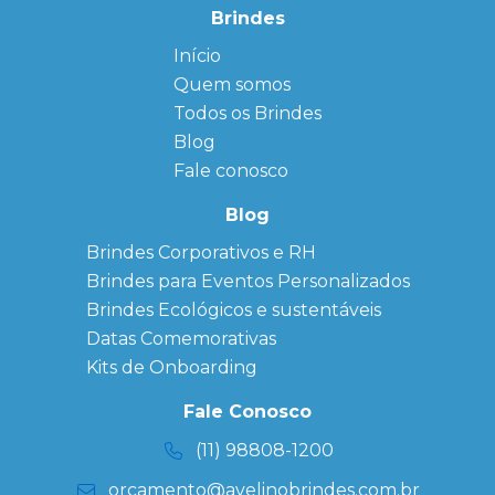
Brindes
Início
← Back
← Back
Quem somos
FAQ
Agendas
Personalizadas
Todos os Brindes
Sitemap
Bloco de
Blog
Anotação
Personalizado
Fale conosco
Bonés
personalizados
Blog
Brindes
Brindes Corporativos e RH
Corporativos
Brindes para Eventos Personalizados
Copos Térmicos
Personalizados
Brindes Ecológicos e sustentáveis
Datas Especiais
Datas Comemorativas
Ecobag
Kits de Onboarding
Personalizada
Kits
Fale Conosco
Personalizados
(11) 98808-1200
orcamento@avelinobrindes.com.br