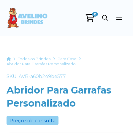
0
Avelino Brindes
online
Home
Todos os Brindes
Para Casa
Abridor Para Garrafas Personalizado
SKU: AVB-a60b249be577
Abridor Para Garrafas
Personalizado
+55
Preço sob consulta