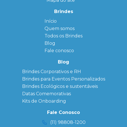
Mapa do site
Brindes
Início
← Back
← Back
Quem somos
FAQ
Agendas
Personalizadas
Todos os Brindes
Sitemap
Bloco de
Blog
Anotação
Personalizado
Fale conosco
Bonés
personalizados
Blog
Brindes
Brindes Corporativos e RH
Corporativos
Brindes para Eventos Personalizados
Copos Térmicos
Personalizados
Brindes Ecológicos e sustentáveis
Datas Especiais
Datas Comemorativas
Ecobag
Kits de Onboarding
Personalizada
Kits
Fale Conosco
Personalizados
(11) 98808-1200