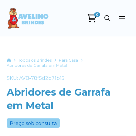
0
Avelino Brindes
online
Home
Todos os Brindes
Para Casa
Abridores de Garrafa em Metal
SKU: AVB-78f5d2b71b15
Abridores de Garrafa
em Metal
+55
Preço sob consulta