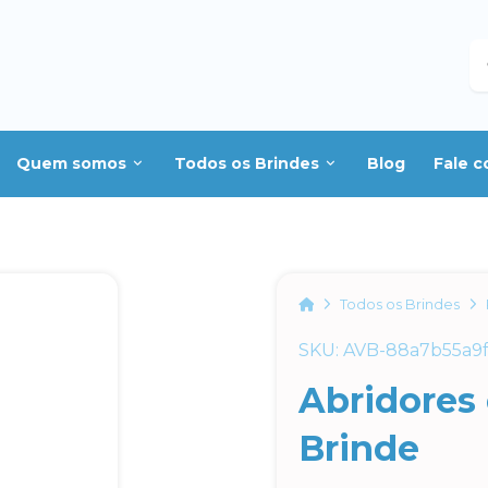
B
Quem somos
Todos os Brindes
Blog
Fale 
Home
Todos os Brindes
SKU: AVB-88a7b55a9
Abridores
Brinde