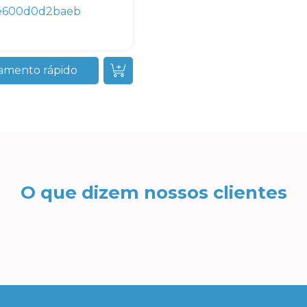
e600d0d2baeb
amento rápido
O que dizem nossos clientes