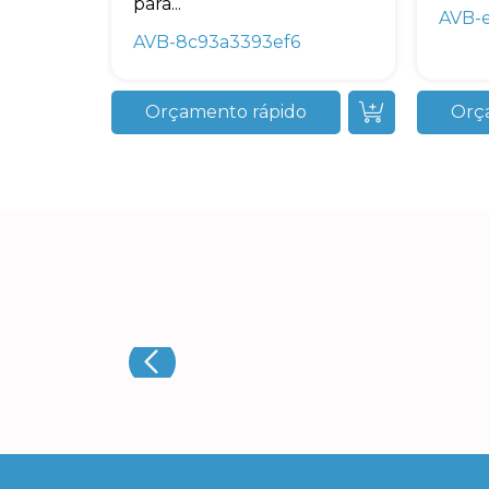
para...
AVB-
AVB-8c93a3393ef6
Orçamento rápido
Orç