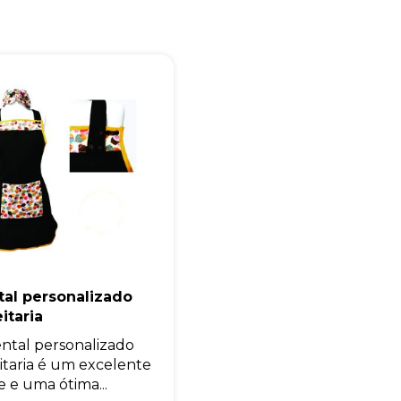
Eu concordo em receber comunicações.
A nossa empresa está comprometida a proteger e respeitar sua
privacidade, utilizaremos seus dados apenas para fins de
marketing. Você pode alterar suas preferências a qualquer
momento.
Iniciar conversa
tal personalizado
itaria
ntal personalizado
itaria é um excelente
e e uma ótima...