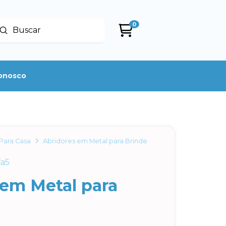
0
Enviar
uscar
conosco
Para Casa
Abridores em Metal para Brinde
fa5
 em Metal para