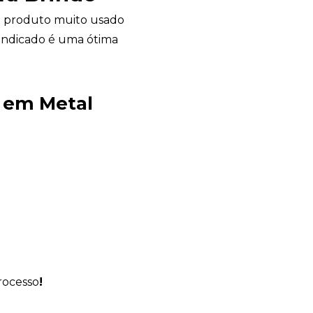
 produto muito usado
o indicado é uma ótima
Avelino Brindes
 em Metal
online
rocesso
!
+55