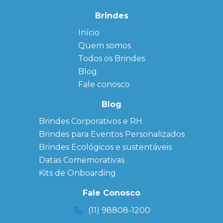
Brindes
Início
← Back
← Back
Quem somos
FAQ
Agendas
Personalizadas
Todos os Brindes
Sitemap
Bloco de
Blog
Anotação
Personalizado
Fale conosco
Bonés
personalizados
Blog
Brindes
Brindes Corporativos e RH
Corporativos
Brindes para Eventos Personalizados
Copos Térmicos
Personalizados
Brindes Ecológicos e sustentáveis
Datas Especiais
Datas Comemorativas
Ecobag
Kits de Onboarding
Personalizada
Kits
Fale Conosco
Personalizados
(11) 98808-1200