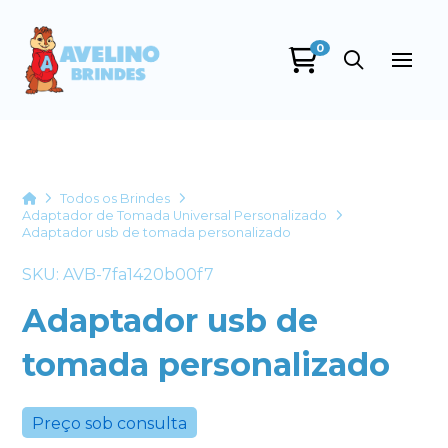
0
Avelino Brindes
online
Home
Todos os Brindes
Adaptador de Tomada Universal Personalizado
Adaptador usb de tomada personalizado
SKU: AVB-7fa1420b00f7
Adaptador usb de
tomada personalizado
+55
Preço sob consulta