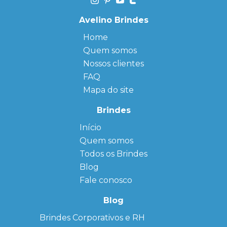
Avelino Brindes
Home
Quem somos
Nossos clientes
FAQ
Mapa do site
Brindes
Início
← Back
← Back
Quem somos
FAQ
Agendas
Personalizadas
Todos os Brindes
Sitemap
Bloco de
Blog
Anotação
Personalizado
Fale conosco
Bonés
personalizados
Blog
Brindes
Brindes Corporativos e RH
Corporativos