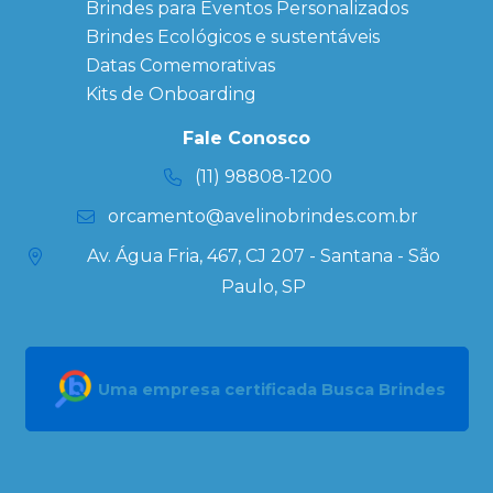
Brindes para Eventos Personalizados
Copos Térmicos
Personalizados
Brindes Ecológicos e sustentáveis
Datas Especiais
Datas Comemorativas
Ecobag
Kits de Onboarding
Personalizada
Kits
Fale Conosco
Personalizados
(11) 98808-1200
orcamento@avelinobrindes.com.br
Av. Água Fria, 467, CJ 207 - Santana - São
Paulo, SP
Uma empresa certificada Busca Brindes