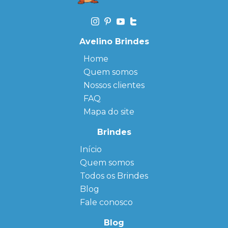
Avelino Brindes
Home
Quem somos
Nossos clientes
FAQ
Mapa do site
Brindes
Início
← Back
← Back
Quem somos
FAQ
Agendas
Personalizadas
Todos os Brindes
Sitemap
Bloco de
Blog
Anotação
Personalizado
Fale conosco
Bonés
personalizados
Blog