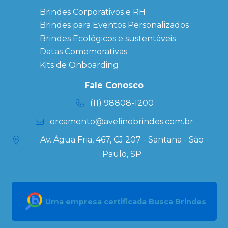
Brindes
Brindes Corporativos e RH
Corporativos
Brindes para Eventos Personalizados
Copos Térmicos
Personalizados
Brindes Ecológicos e sustentáveis
Datas Especiais
Datas Comemorativas
Ecobag
Kits de Onboarding
Personalizada
Kits
Fale Conosco
Personalizados
(11) 98808-1200
orcamento@avelinobrindes.com.br
Av. Água Fria, 467, CJ 207 - Santana - São
Paulo, SP
Uma empresa certificada Busca Brindes