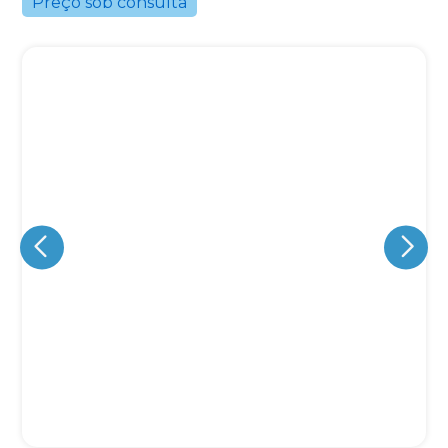
Preço sob consulta
Eu concordo em receber comunicações.
A nossa empresa está comprometida a proteger e respeitar
sua privacidade, utilizaremos seus dados apenas para fins
de marketing. Você pode alterar suas preferências a
qualquer momento.
Iniciar conversa