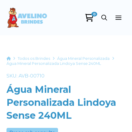
0
Avelino Brindes
online
Home
Todos os Brindes
Água Mineral Personalizada
Água Mineral Personalizada Lindoya Sense 240ML
SKU: AVB-00710
Água Mineral
Personalizada Lindoya
Sense 240ML
+55