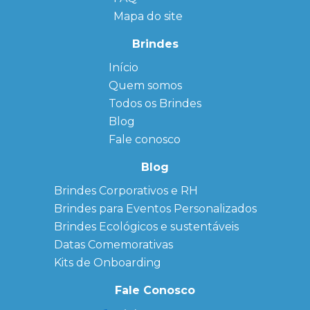
Mapa do site
Brindes
Início
← Back
← Back
Quem somos
FAQ
Agendas
Personalizadas
Todos os Brindes
Sitemap
Bloco de
Blog
Anotação
Personalizado
Fale conosco
Bonés
personalizados
Blog
Brindes
Brindes Corporativos e RH
Corporativos
Brindes para Eventos Personalizados
Copos Térmicos
Personalizados
Brindes Ecológicos e sustentáveis
Datas Especiais
Datas Comemorativas
Ecobag
Kits de Onboarding
Personalizada
Kits
Fale Conosco
Personalizados