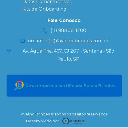
Datas Especiais
Datas Comemorativas
Ecobag
Kits de Onboarding
Personalizada
Kits
Fale Conosco
Personalizados
(11) 98808-1200
orcamento@avelinobrindes.com.br
Av. Água Fria, 467, CJ 207 - Santana - São
Paulo, SP
Uma empresa certificada Busca Brindes
Avelino Brindes © Todos os direitos reservados
Desenvolvido por