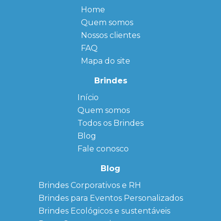
Home
Quem somos
Nossos clientes
FAQ
Mapa do site
Brindes
Início
← Back
← Back
Quem somos
FAQ
Agendas
Personalizadas
Todos os Brindes
Sitemap
Bloco de
Blog
Anotação
Personalizado
Fale conosco
Bonés
personalizados
Blog
Brindes
Brindes Corporativos e RH
Corporativos
Brindes para Eventos Personalizados
Copos Térmicos
Personalizados
Brindes Ecológicos e sustentáveis