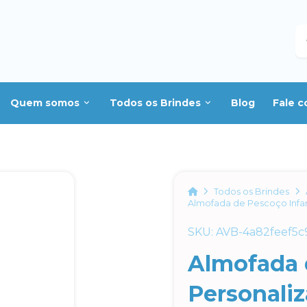
B
Quem somos
Todos os Brindes
Blog
Fale 
Home
Todos os Brindes
Almofada de Pescoço Infan
SKU: AVB-4a82feef5c
Almofada 
Personali