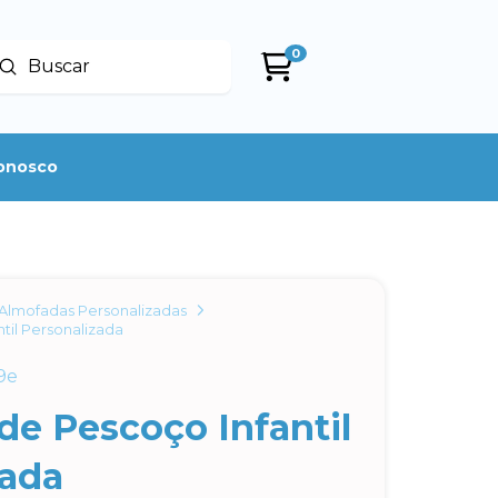
0
Enviar
uscar
conosco
Almofadas Personalizadas
til Personalizada
9e
de Pescoço Infantil
zada