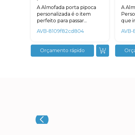
A Almofada porta pipoca
A Alm
personalizada é o item
Perso
perfeito para passar...
que irá
AVB-8109f82cd804
AVB-
Orçamento rápido
Orç