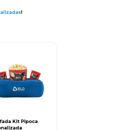
+55
alizadas
!
Eu concordo em receber comunicações.
A nossa empresa está comprometida a proteger e respeitar sua
privacidade, utilizaremos seus dados apenas para fins de
marketing. Você pode alterar suas preferências a qualquer
momento.
Iniciar conversa
fada Kit Pipoca
onalizada