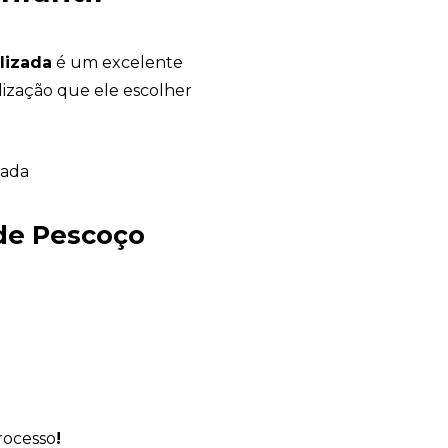
lizada
é um excelente
lização que ele escolher
Avelino Brindes
online
de Pescoço
rocesso
!