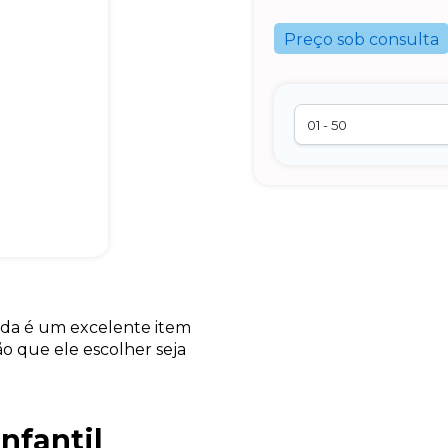
Preço sob consulta
ada é um excelente item
ão que ele escolher seja
nfantil