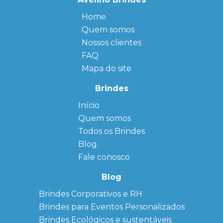
Home
Quem somos
Nossos clientes
FAQ
Mapa do site
Brindes
Início
← Back
← Back
Quem somos
FAQ
Agendas
Personalizadas
Todos os Brindes
Sitemap
Bloco de
Blog
Anotação
Personalizado
Fale conosco
Bonés
personalizados
Blog
Brindes
Brindes Corporativos e RH
Corporativos
Brindes para Eventos Personalizados
Copos Térmicos
Personalizados
Brindes Ecológicos e sustentáveis