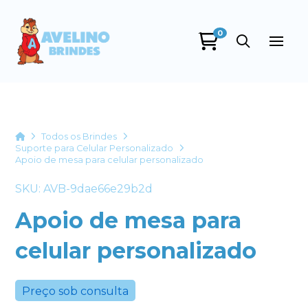
0
Avelino Brindes
online
Home
Todos os Brindes
Suporte para Celular Personalizado
Apoio de mesa para celular personalizado
SKU: AVB-9dae66e29b2d
Apoio de mesa para
celular personalizado
+55
Preço sob consulta