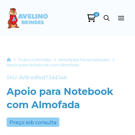
0
Avelino Brindes
online
Home
Todos os Brindes
Almofadas Personalizadas
Apoio para Notebook com Almofada
SKU: AVB-edfed73dd346
Apoio para Notebook
com Almofada
+55
Preço sob consulta