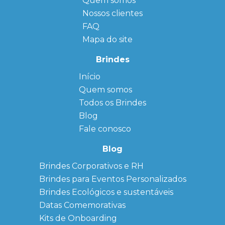
Quem somos
Nossos clientes
FAQ
Mapa do site
Brindes
Início
← Back
← Back
Quem somos
FAQ
Agendas
Personalizadas
Todos os Brindes
Sitemap
Bloco de
Blog
Anotação
Personalizado
Fale conosco
Bonés
personalizados
Blog
Brindes
Brindes Corporativos e RH
Corporativos
Brindes para Eventos Personalizados
Copos Térmicos
Personalizados
Brindes Ecológicos e sustentáveis
Datas Especiais
Datas Comemorativas
Ecobag
Kits de Onboarding
Personalizada