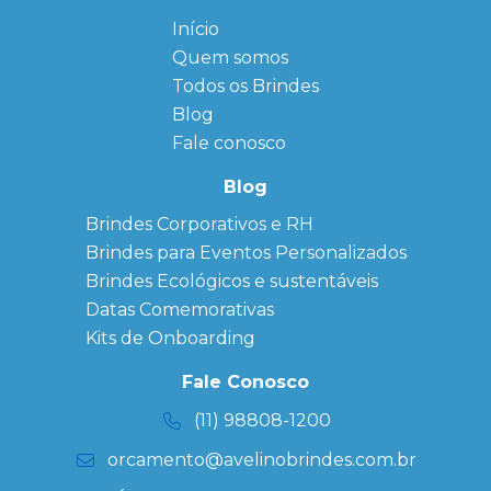
Início
← Back
← Back
Quem somos
FAQ
Agendas
Personalizadas
Todos os Brindes
Sitemap
Bloco de
Blog
Anotação
Personalizado
Fale conosco
Bonés
personalizados
Blog
Brindes
Brindes Corporativos e RH
Corporativos
Brindes para Eventos Personalizados
Copos Térmicos
Personalizados
Brindes Ecológicos e sustentáveis
Datas Especiais
Datas Comemorativas
Ecobag
Kits de Onboarding
Personalizada
Kits
Fale Conosco
Personalizados
(11) 98808-1200
orcamento@avelinobrindes.com.br