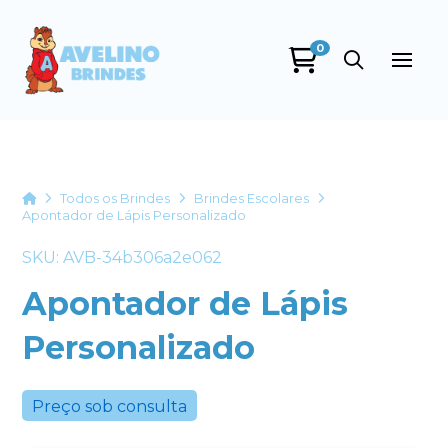
0
Avelino Brindes
online
Home
Todos os Brindes
Brindes Escolares
Apontador de Lápis Personalizado
SKU: AVB-34b306a2e062
Apontador de Lápis
Personalizado
+55
Preço sob consulta