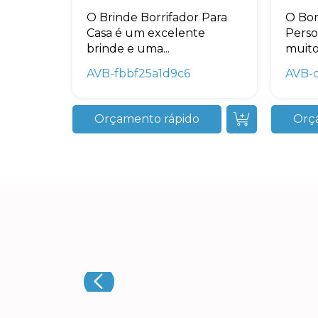
O Brinde Borrifador Para
O Bor
Casa é um excelente
Perso
brinde e uma...
muito 
AVB-fbbf25a1d9c6
AVB-
Orçamento rápido
Orç