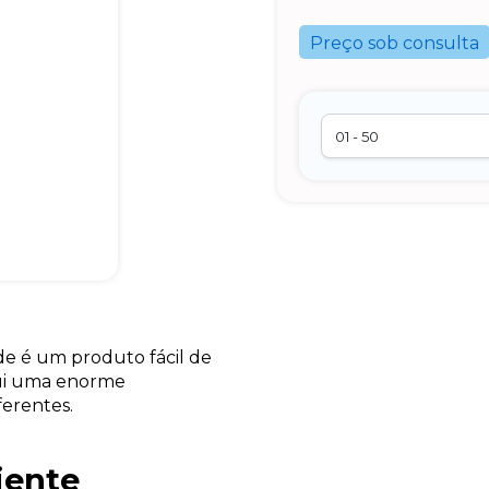
Preço sob consulta
e é um produto fácil de
sui uma enorme
ferentes.
iente