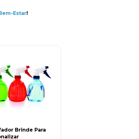
+55
 Bem-Estar
!
Eu concordo em receber comunicações.
A nossa empresa está comprometida a proteger e respeitar sua
privacidade, utilizaremos seus dados apenas para fins de
marketing. Você pode alterar suas preferências a qualquer
momento.
Iniciar conversa
fador Brinde Para
nalizar