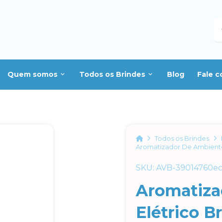
B
Quem somos
Todos os Brindes
Blog
Fale 
Home
Todos os Brindes
Aromatizador De Ambiente
SKU: AVB-39014760ec
Aromatiza
Elétrico B