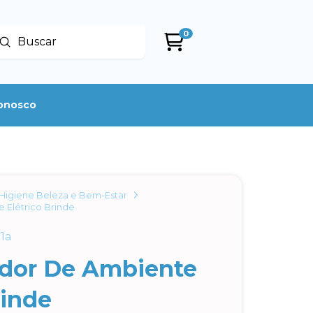
0
Enviar
uscar
conosco
Higiene Beleza e Bem-Estar
 Elétrico Brinde
1a
dor De Ambiente
rinde