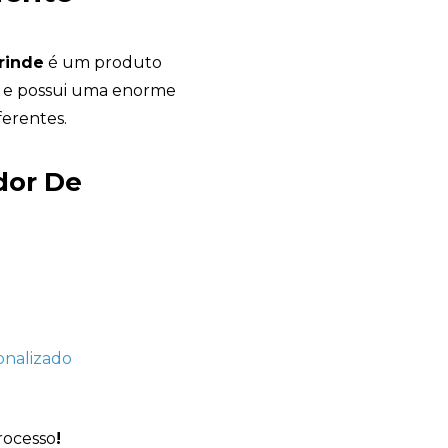
rinde
é um produto
r, e possui uma enorme
ferentes.
Avelino Brindes
dor De
online
rocesso
!