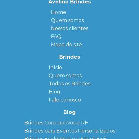
Avelino Brindes
Home
Quem somos
Nossos clientes
FAQ
Mapa do site
Brindes
Início
← Back
← Back
Quem somos
FAQ
Agendas
Personalizadas
Todos os Brindes
Sitemap
Bloco de
Blog
Anotação
Personalizado
Fale conosco
Bonés
personalizados
Blog
Brindes
Brindes Corporativos e RH
Corporativos
Brindes para Eventos Personalizados
Copos Térmicos
Personalizados
Brindes Ecológicos e sustentáveis