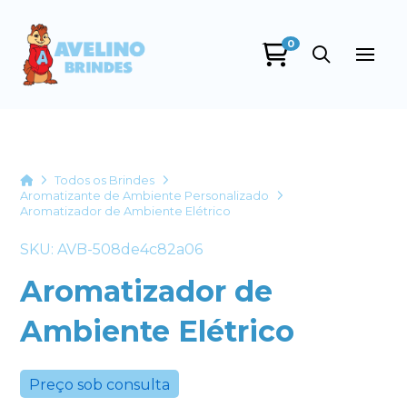
0
Avelino Brindes
online
Home
Todos os Brindes
Aromatizante de Ambiente Personalizado
Aromatizador de Ambiente Elétrico
SKU: AVB-508de4c82a06
Aromatizador de
Ambiente Elétrico
+55
Preço sob consulta