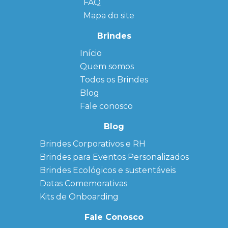
FAQ
Mapa do site
Brindes
Início
← Back
← Back
Quem somos
FAQ
Agendas
Personalizadas
Todos os Brindes
Sitemap
Bloco de
Blog
Anotação
Personalizado
Fale conosco
Bonés
personalizados
Blog
Brindes
Brindes Corporativos e RH
Corporativos
Brindes para Eventos Personalizados
Copos Térmicos
Personalizados
Brindes Ecológicos e sustentáveis
Datas Especiais
Datas Comemorativas
Ecobag
Kits de Onboarding
Personalizada
Kits
Fale Conosco
Personalizados