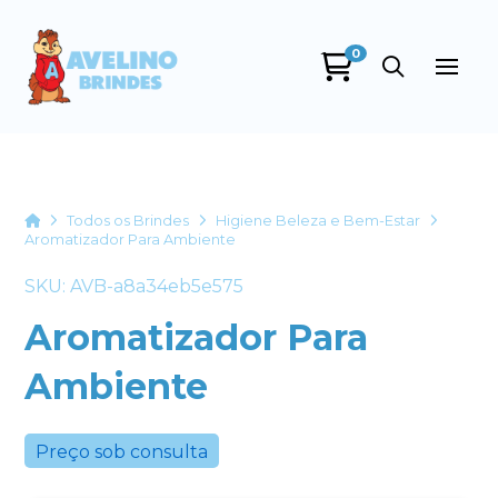
0
Avelino Brindes
online
Home
Todos os Brindes
Higiene Beleza e Bem-Estar
Aromatizador Para Ambiente
SKU: AVB-a8a34eb5e575
Aromatizador Para
Ambiente
+55
Preço sob consulta