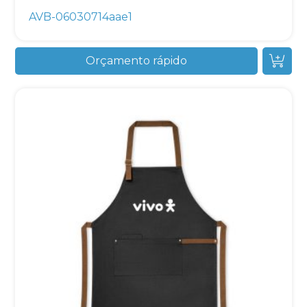
AVB-06030714aae1
Orçamento rápido