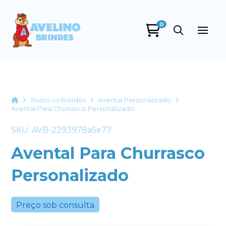
0
Avelino Brindes
online
Home
Todos os Brindes
Avental Personalizado
Avental Para Churrasco Personalizado
SKU: AVB-2293978a5e77
Avental Para Churrasco
Personalizado
+55
Preço sob consulta