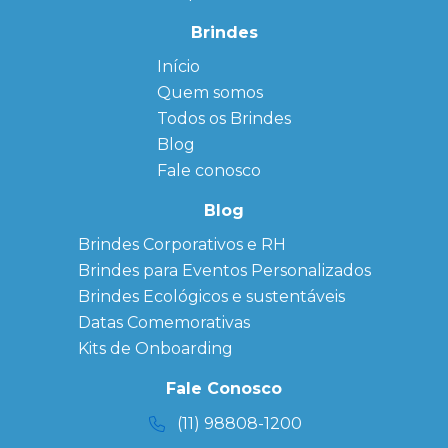
Brindes
Início
← Back
← Back
Quem somos
FAQ
Agendas
Personalizadas
Todos os Brindes
Sitemap
Bloco de
Blog
Anotação
Personalizado
Fale conosco
Bonés
personalizados
Blog
Brindes
Brindes Corporativos e RH
Corporativos
Brindes para Eventos Personalizados
Copos Térmicos
Personalizados
Brindes Ecológicos e sustentáveis
Datas Especiais
Datas Comemorativas
Ecobag
Kits de Onboarding
Personalizada
Kits
Fale Conosco
Personalizados
(11) 98808-1200