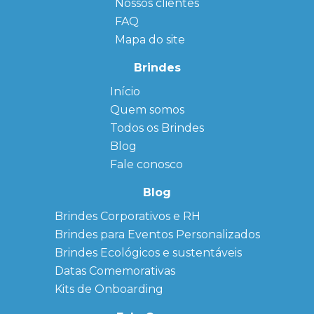
Nossos clientes
FAQ
Mapa do site
Brindes
Início
← Back
← Back
Quem somos
FAQ
Agendas
Personalizadas
Todos os Brindes
Sitemap
Bloco de
Blog
Anotação
Personalizado
Fale conosco
Bonés
personalizados
Blog
Brindes
Brindes Corporativos e RH
Corporativos
Brindes para Eventos Personalizados
Copos Térmicos
Personalizados
Brindes Ecológicos e sustentáveis
Datas Especiais
Datas Comemorativas
Ecobag
Kits de Onboarding
Personalizada