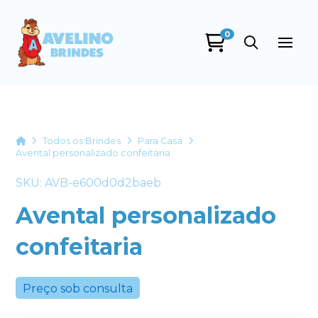
0
Avelino Brindes
online
Home
Todos os Brindes
Para Casa
Avental personalizado confeitaria
SKU: AVB-e600d0d2baeb
Avental personalizado
confeitaria
+55
Preço sob consulta