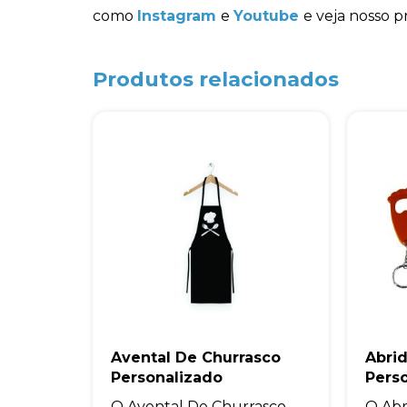
como
Instagram
e
Youtube
e veja nosso p
Produtos relacionados
Avental De Churrasco
Abrid
Personalizado
Perso
O Avental De Churrasco
O Abr