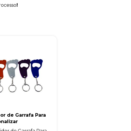
rocesso
!
Eu concordo em receber comunicações.
A nossa empresa está comprometida a proteger e respeitar sua
privacidade, utilizaremos seus dados apenas para fins de
marketing. Você pode alterar suas preferências a qualquer
momento.
Iniciar conversa
or de Garrafa Para
nalizar
idor de Garrafa Para