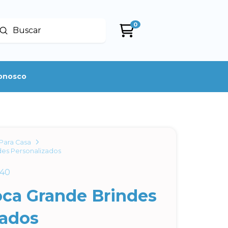
0
Enviar
uscar
conosco
Para Casa
des Personalizados
a40
oca Grande Brindes
zados