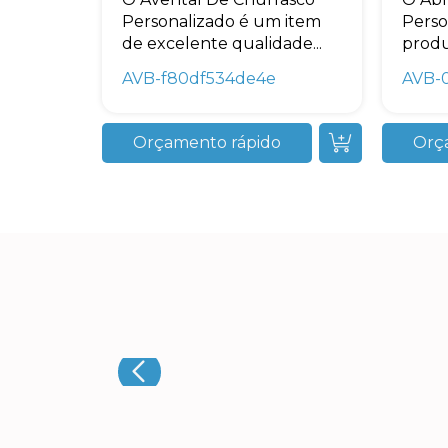
Personalizado é um item
Perso
de excelente qualidade...
produ
AVB-f80df534de4e
AVB-
Orçamento rápido
Orç