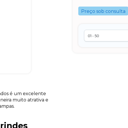
Preço sob consulta
ados é um excelente
eira muito atrativa e
ampas.
rindes