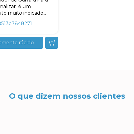
nalizar é um
to muito indicado...
0513e7848271
amento rápido
O que dizem nossos clientes