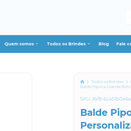
B
Quem somos
Todos os Brindes
Blog
Fale 
Home
Todos os Brindes
Balde Pipoca Grande Brin
SKU: AVB-6c451b0e6
Balde Pip
Personali