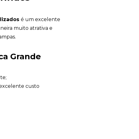
alizados
é um excelente
eira muito atrativa e
ampas.
Avelino Brindes
ca Grande
online
te;
excelente custo
+55