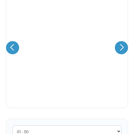
Eu concordo em receber comunicações.
A nossa empresa está comprometida a proteger e respeitar
sua privacidade, utilizaremos seus dados apenas para fins
de marketing. Você pode alterar suas preferências a
qualquer momento.
Iniciar conversa