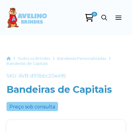
0
Avelino Brindes
online
Home
Todos os Brindes
Bandeiras Personalizadas
Bandeiras de Capitais
SKU: AVB-d93bbc20e495
Bandeiras de Capitais
Preço sob consulta
+55