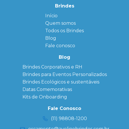
Brindes
Início
← Back
← Back
Quem somos
FAQ
Agendas
Personalizadas
Todos os Brindes
Sitemap
Bloco de
Blog
Anotação
Personalizado
Fale conosco
Bonés
personalizados
Blog
Brindes
Brindes Corporativos e RH
Corporativos
Brindes para Eventos Personalizados
Copos Térmicos
Personalizados
Brindes Ecológicos e sustentáveis
Datas Especiais
Datas Comemorativas
Ecobag
Kits de Onboarding
Personalizada
Kits
Fale Conosco
Personalizados
(11) 98808-1200
orcamento@avelinobrindes.com.br