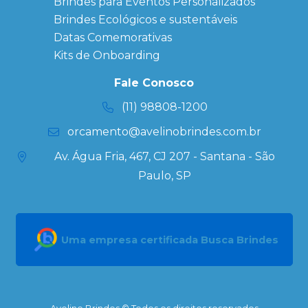
Brindes para Eventos Personalizados
Copos Térmicos
Personalizados
Brindes Ecológicos e sustentáveis
Datas Especiais
Datas Comemorativas
Ecobag
Kits de Onboarding
Personalizada
Kits
Fale Conosco
Personalizados
(11) 98808-1200
orcamento@avelinobrindes.com.br
Av. Água Fria, 467, CJ 207 - Santana - São
Paulo, SP
Uma empresa certificada Busca Brindes