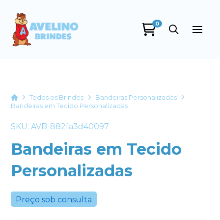
0
Avelino Brindes
online
Home
Todos os Brindes
Bandeiras Personalizadas
Bandeiras em Tecido Personalizadas
SKU: AVB-882fa3d40097
Bandeiras em Tecido
Personalizadas
+55
Preço sob consulta