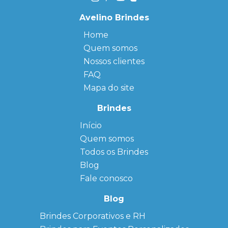
Avelino Brindes
Home
Quem somos
Nossos clientes
FAQ
Mapa do site
Brindes
Início
← Back
← Back
Quem somos
FAQ
Agendas
Personalizadas
Todos os Brindes
Sitemap
Bloco de
Blog
Anotação
Personalizado
Fale conosco
Bonés
personalizados
Blog
Brindes
Brindes Corporativos e RH
Corporativos