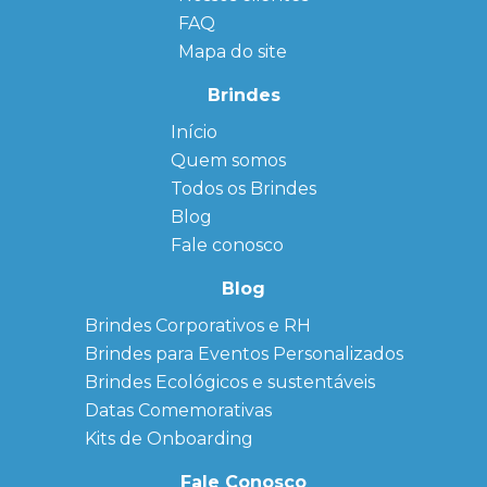
FAQ
Mapa do site
Brindes
Início
← Back
← Back
Quem somos
FAQ
Agendas
Personalizadas
Todos os Brindes
Sitemap
Bloco de
Blog
Anotação
Personalizado
Fale conosco
Bonés
personalizados
Blog
Brindes
Brindes Corporativos e RH
Corporativos
Brindes para Eventos Personalizados
Copos Térmicos
Personalizados
Brindes Ecológicos e sustentáveis
Datas Especiais
Datas Comemorativas
Ecobag
Kits de Onboarding
Personalizada
Kits
Fale Conosco