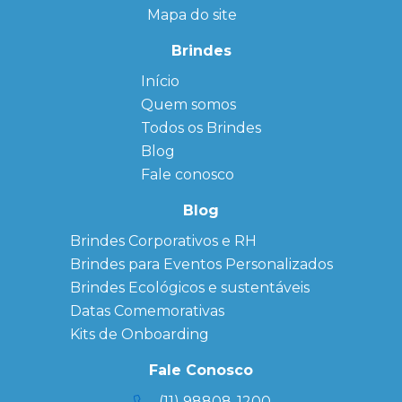
Mapa do site
Brindes
Início
← Back
← Back
Quem somos
FAQ
Agendas
Personalizadas
Todos os Brindes
Sitemap
Bloco de
Blog
Anotação
Personalizado
Fale conosco
Bonés
personalizados
Blog
Brindes
Brindes Corporativos e RH
Corporativos
Brindes para Eventos Personalizados
Copos Térmicos
Personalizados
Brindes Ecológicos e sustentáveis
Datas Especiais
Datas Comemorativas
Ecobag
Kits de Onboarding
Personalizada
Kits
Fale Conosco
Personalizados
(11) 98808-1200