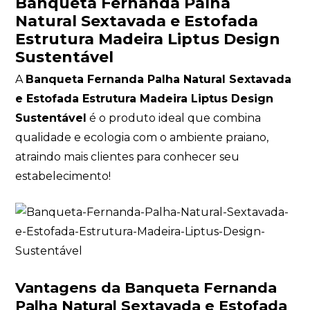
Banqueta Fernanda Palha
Natural Sextavada e Estofada
Estrutura Madeira Liptus Design
Sustentável
A
Banqueta Fernanda Palha Natural Sextavada
e Estofada Estrutura Madeira Liptus Design
Sustentável
é o produto ideal que combina
+55
qualidade e ecologia com o ambiente praiano,
atraindo mais clientes para conhecer seu
estabelecimento!
Eu concordo em receber comunicaçõ
A nossa empresa está comprometida a proteger 
sua privacidade, utilizaremos seus dados apena
Vantagens da Banqueta Fernanda
de marketing. Você pode alterar suas preferênc
qualquer momento.
Palha Natural Sextavada e Estofada