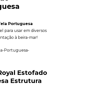
guesa
Tela Portuguesa
l para usar em diversos
ntação à beira-mar!
Avelino Brindes
online
oyal Estofado
sa Estrutura