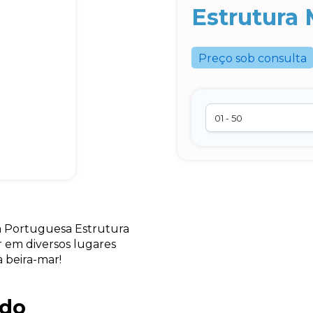
Estrutura 
Preço sob consulta
a Portuguesa Estrutura
r em diversos lugares
 beira-mar!
ado