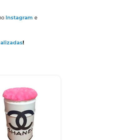
omo
Instagram
e
+55
alizadas
!
Eu concordo em receber comunicações.
A nossa empresa está comprometida a proteger e respeitar sua
privacidade, utilizaremos seus dados apenas para fins de
marketing. Você pode alterar suas preferências a qualquer
momento.
Iniciar conversa