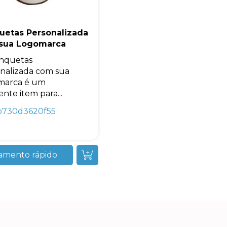
uetas Personalizada
sua Logomarca
nquetas
nalizada com sua
marca é um
ente item para...
b730d3620f55
amento rápido