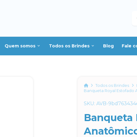
B
Quem somos
Todos os Brindes
Blog
Fale 
Home
Todos os Brindes
Banqueta Royal Estofado A
SKU: AVB-9bd763434
Banqueta 
Anatômico