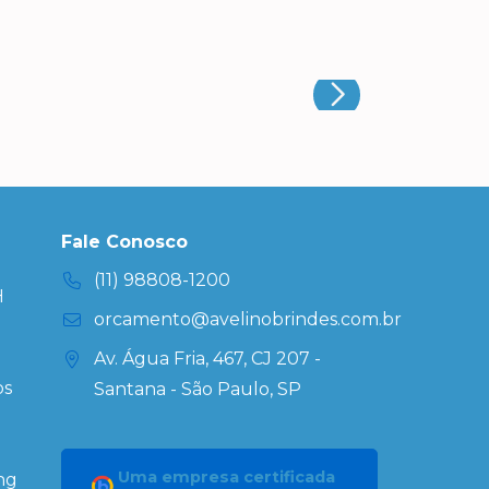
Fale Conosco
(11) 98808-1200
H
orcamento@avelinobrindes.com.br
Av. Água Fria, 467, CJ 207 -
os
Santana - São Paulo, SP
Uma empresa certificada
ng