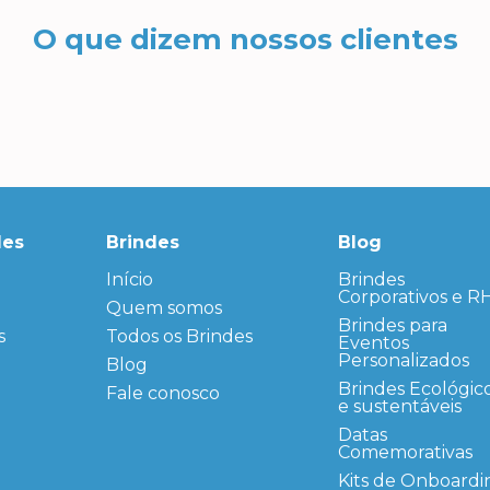
O que dizem nossos clientes
des
Brindes
Blog
Início
← Back
← Back
Brindes
Corporativos e R
Quem somos
FAQ
Agendas
Personalizadas
Brindes para
s
Todos os Brindes
Sitemap
Eventos
Bloco de
Personalizados
Blog
Anotação
Personalizado
Brindes Ecológic
Fale conosco
e sustentáveis
Bonés
personalizados
Datas
Comemorativas
Brindes
Corporativos
Kits de Onboardi