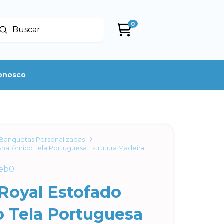
0
Enviar
uscar
conosco
Banquetas Personalizadas
natômico Tela Portuguesa Estrutura Madeira
eb0
Royal Estofado
 Tela Portuguesa