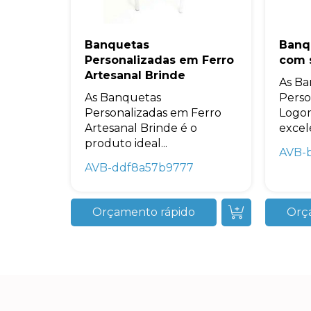
Banquetas
Banq
Personalizadas em Ferro
com 
Artesanal Brinde
As Ba
As Banquetas
Perso
Personalizadas em Ferro
Logo
Artesanal Brinde é o
excel
produto ideal...
AVB-
AVB-ddf8a57b9777
Orçamento rápido
Orç