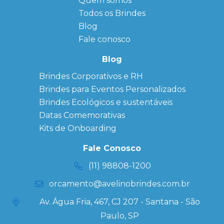
Quem somos
FAQ
Agendas
Personalizadas
Todos os Brindes
Sitemap
Bloco de
Blog
Anotação
Personalizado
Fale conosco
Bonés
personalizados
Blog
Brindes
Brindes Corporativos e RH
Corporativos
Brindes para Eventos Personalizados
Copos Térmicos
Personalizados
Brindes Ecológicos e sustentáveis
Datas Especiais
Datas Comemorativas
Ecobag
Kits de Onboarding
Personalizada
Kits
Fale Conosco
Personalizados
(11) 98808-1200
orcamento@avelinobrindes.com.br
Av. Água Fria, 467, CJ 207 - Santana - São
Paulo, SP