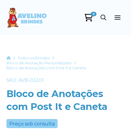
0
Avelino Brindes
online
Home
Todos os Brindes
Bloco de Anotação Personalizado
Bloco de Anotações com Post It e Caneta
SKU: AVB-03201
Bloco de Anotações
com Post It e Caneta
+55
Preço sob consulta