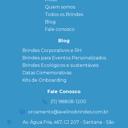
Quem somos
FAQ
Agendas
Personalizadas
Todos os Brindes
Sitemap
Bloco de
Blog
Anotação
Personalizado
Fale conosco
Bonés
personalizados
Blog
Brindes
Brindes Corporativos e RH
Corporativos
Brindes para Eventos Personalizados
Copos Térmicos
Personalizados
Brindes Ecológicos e sustentáveis
Datas Especiais
Datas Comemorativas
Ecobag
Kits de Onboarding
Personalizada
Kits
Fale Conosco
Personalizados
(11) 98808-1200
orcamento@avelinobrindes.com.br
Av. Água Fria, 467, CJ 207 - Santana - São