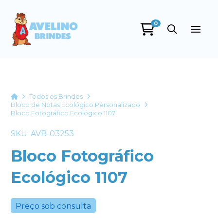
0
Avelino Brindes
online
Home
Todos os Brindes
Bloco de Notas Ecológico Personalizado
Bloco Fotográfico Ecológico 1107
SKU: AVB-03253
Bloco Fotográfico
Ecológico 1107
+55
Preço sob consulta