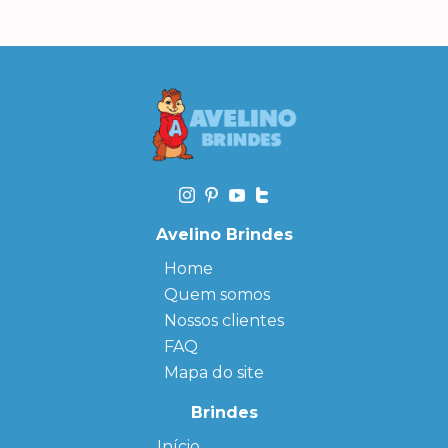
Avelino Brindes
Home
Quem somos
Nossos clientes
FAQ
Mapa do site
Brindes
Início
← Back
← Back