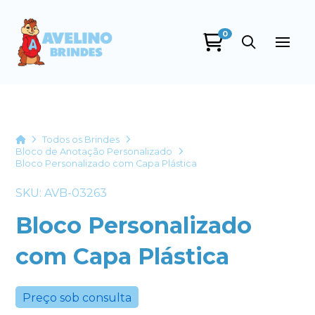
0
Avelino Brindes
online
Home
Todos os Brindes
Bloco de Anotação Personalizado
Bloco Personalizado com Capa Plástica
SKU: AVB-03263
Bloco Personalizado
com Capa Plástica
+55
Preço sob consulta