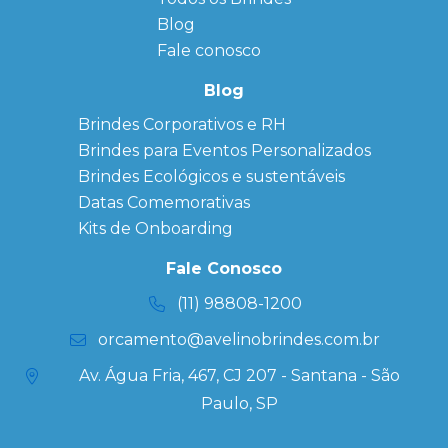
Bloco de
Blog
Anotação
Personalizado
Fale conosco
Bonés
personalizados
Blog
Brindes
Brindes Corporativos e RH
Corporativos
Brindes para Eventos Personalizados
Copos Térmicos
Personalizados
Brindes Ecológicos e sustentáveis
Datas Especiais
Datas Comemorativas
Ecobag
Kits de Onboarding
Personalizada
Kits
Fale Conosco
Personalizados
(11) 98808-1200
orcamento@avelinobrindes.com.br
Av. Água Fria, 467, CJ 207 - Santana - São
Paulo, SP