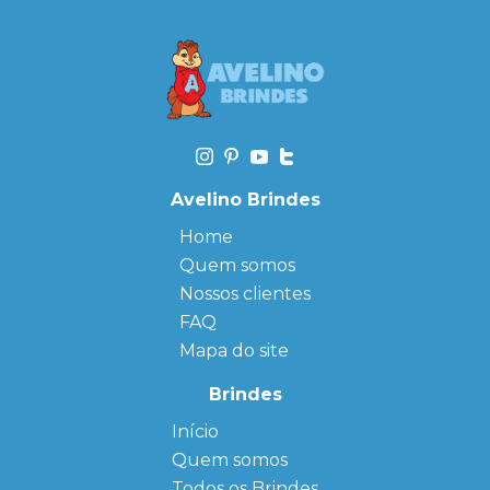
Avelino Brindes
Home
Quem somos
Nossos clientes
FAQ
Mapa do site
Brindes
Início
← Back
← Back
Quem somos
FAQ
Agendas
Personalizadas
Todos os Brindes
Sitemap