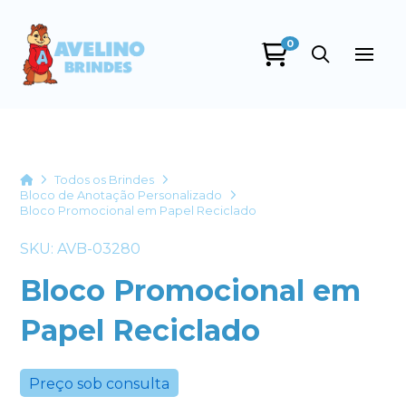
0
Avelino Brindes
online
Home
Todos os Brindes
Bloco de Anotação Personalizado
Bloco Promocional em Papel Reciclado
SKU: AVB-03280
Bloco Promocional em
Papel Reciclado
+55
Preço sob consulta