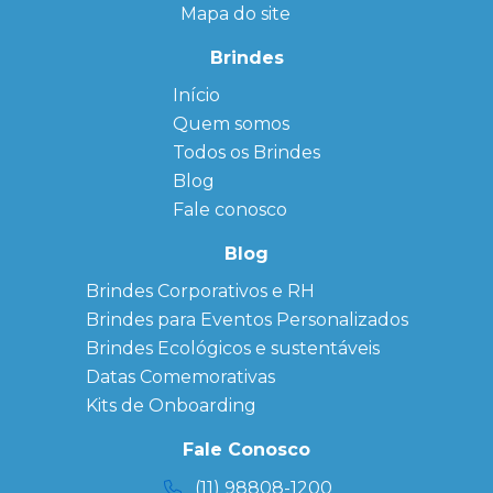
Mapa do site
Brindes
Início
← Back
← Back
Quem somos
FAQ
Agendas
Personalizadas
Todos os Brindes
Sitemap
Bloco de
Blog
Anotação
Personalizado
Fale conosco
Bonés
personalizados
Blog
Brindes
Brindes Corporativos e RH
Corporativos
Brindes para Eventos Personalizados
Copos Térmicos
Personalizados
Brindes Ecológicos e sustentáveis
Datas Especiais
Datas Comemorativas
Ecobag
Kits de Onboarding
Personalizada
Kits
Fale Conosco
Personalizados
(11) 98808-1200