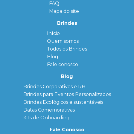
FAQ
Mapa do site
Brindes
Início
← Back
← Back
Quem somos
FAQ
Agendas
Personalizadas
Todos os Brindes
Sitemap
Bloco de
Blog
Anotação
Personalizado
Fale conosco
Bonés
personalizados
Blog
Brindes
Brindes Corporativos e RH
Corporativos
Brindes para Eventos Personalizados
Copos Térmicos
Personalizados
Brindes Ecológicos e sustentáveis
Datas Especiais
Datas Comemorativas
Ecobag
Kits de Onboarding
Personalizada
Kits
Fale Conosco
Personalizados