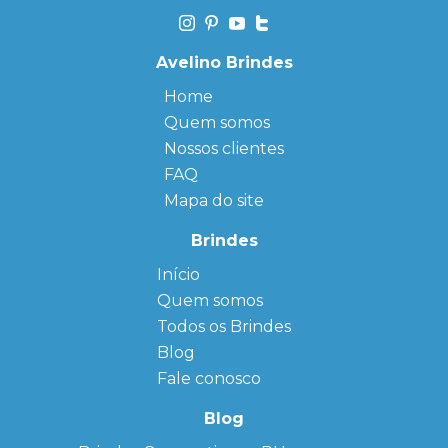
Avelino Brindes
Home
Quem somos
Nossos clientes
FAQ
Mapa do site
Brindes
Início
← Back
← Back
Quem somos
FAQ
Agendas
Personalizadas
Todos os Brindes
Sitemap
Bloco de
Blog
Anotação
Personalizado
Fale conosco
Bonés
personalizados
Blog
Brindes