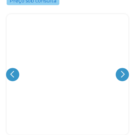
Preço sob consulta
Eu concordo em receber comunicações.
A nossa empresa está comprometida a proteger e respeitar
sua privacidade, utilizaremos seus dados apenas para fins
de marketing. Você pode alterar suas preferências a
qualquer momento.
Iniciar conversa