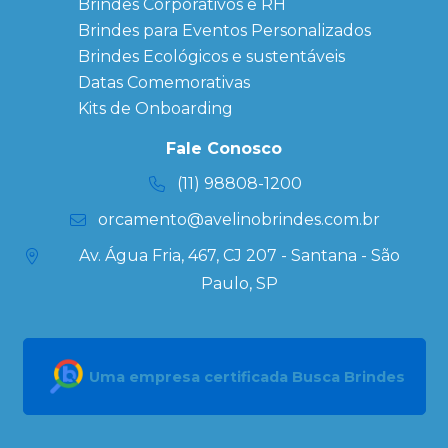
Brindes Corporativos e RH
Corporativos
Brindes para Eventos Personalizados
Copos Térmicos
Personalizados
Brindes Ecológicos e sustentáveis
Datas Especiais
Datas Comemorativas
Ecobag
Kits de Onboarding
Personalizada
Kits
Fale Conosco
Personalizados
(11) 98808-1200
orcamento@avelinobrindes.com.br
Av. Água Fria, 467, CJ 207 - Santana - São
Paulo, SP
Uma empresa certificada Busca Brindes