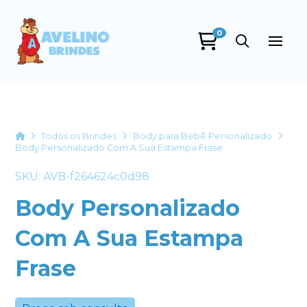
0
Avelino Brindes
online
Home
Todos os Brindes
Body para Bebê Personalizado
Body Personalizado Com A Sua Estampa Frase
SKU: AVB-f264624c0d98
Body Personalizado
Com A Sua Estampa
+55
Frase