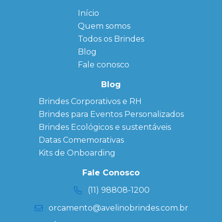
Início
← Back
← Back
Quem somos
FAQ
Agendas
Personalizadas
Todos os Brindes
Sitemap
Bloco de
Blog
Anotação
Personalizado
Fale conosco
Bonés
personalizados
Blog
Brindes
Brindes Corporativos e RH
Corporativos
Brindes para Eventos Personalizados
Copos Térmicos
Personalizados
Brindes Ecológicos e sustentáveis
Datas Especiais
Datas Comemorativas
Ecobag
Kits de Onboarding
Personalizada
Kits
Fale Conosco
Personalizados
(11) 98808-1200
orcamento@avelinobrindes.com.br