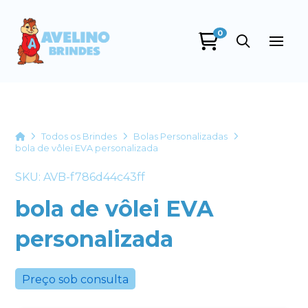
0
Avelino Brindes
online
Home
Todos os Brindes
Bolas Personalizadas
bola de vôlei EVA personalizada
SKU: AVB-f786d44c43ff
bola de vôlei EVA
personalizada
+55
Preço sob consulta