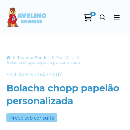
0
Avelino Brindes
online
Home
Todos os Brindes
Para Casa
Bolacha chopp papelão personalizada
SKU: AVB-6c20da172d17
Bolacha chopp papelão
personalizada
+55
Preço sob consulta