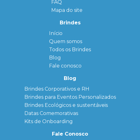
FAQ
Mapa do site
Brindes
Início
← Back
← Back
Quem somos
FAQ
Agendas
Personalizadas
Todos os Brindes
Sitemap
Bloco de
Blog
Anotação
Personalizado
Fale conosco
Bonés
personalizados
Blog
Brindes
Brindes Corporativos e RH
Corporativos
Brindes para Eventos Personalizados
Copos Térmicos
Personalizados
Brindes Ecológicos e sustentáveis
Datas Especiais
Datas Comemorativas
Ecobag
Kits de Onboarding
Personalizada
Kits
Fale Conosco
Personalizados