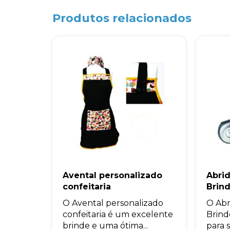
Produtos relacionados
Avental personalizado
Abrid
confeitaria
Brin
O Avental personalizado
O Abr
confeitaria é um excelente
Brind
brinde e uma ótima...
para s