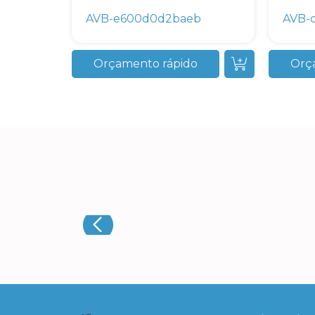
AVB-e600d0d2baeb
AVB-
Orçamento rápido
Orç