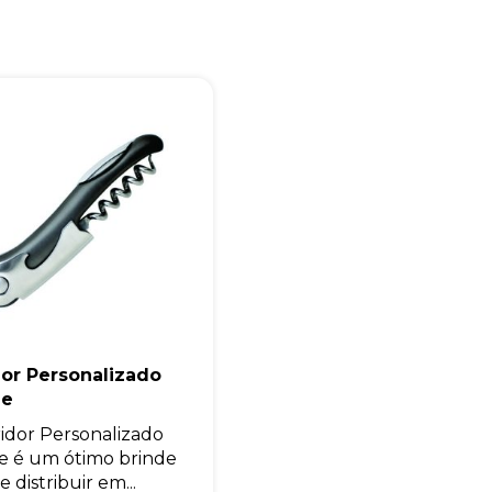
Eu concordo em receber comunicações.
A nossa empresa está comprometida a proteger e respeitar sua
privacidade, utilizaremos seus dados apenas para fins de
marketing. Você pode alterar suas preferências a qualquer
momento.
Iniciar conversa
or Personalizado
de
idor Personalizado
e é um ótimo brinde
e distribuir em...