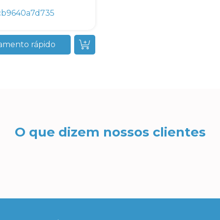
cb9640a7d735
amento rápido
O que dizem nossos clientes