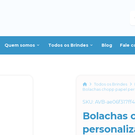
B
Quem somos
Todos os Brindes
Blog
Fale 
Home
Todos os Brindes
Bolachas chopp papel per
SKU: AVB-ae06f317ff
Bolachas 
personali