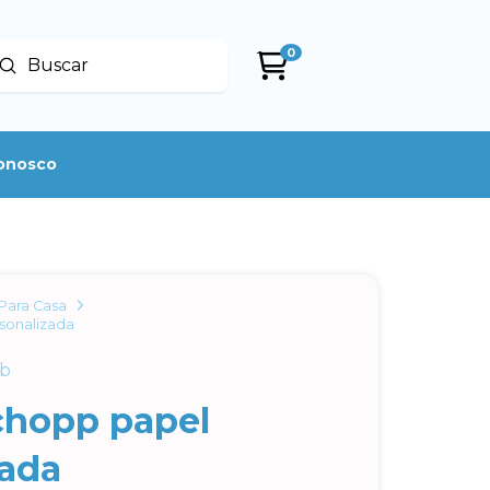
0
Enviar
uscar
conosco
Para Casa
sonalizada
4b
chopp papel
zada