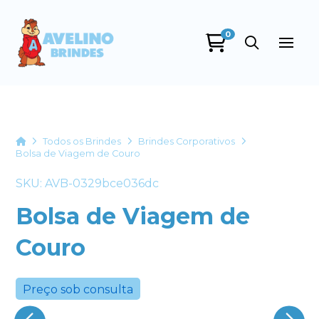
0
Avelino Brindes
online
Home
Todos os Brindes
Brindes Corporativos
Bolsa de Viagem de Couro
SKU: AVB-0329bce036dc
Bolsa de Viagem de
Couro
+55
Preço sob consulta