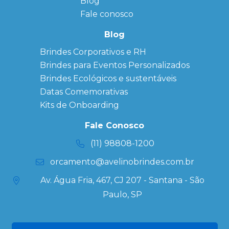
Blog
Anotação
Personalizado
Fale conosco
Bonés
personalizados
Blog
Brindes
Brindes Corporativos e RH
Corporativos
Brindes para Eventos Personalizados
Copos Térmicos
Personalizados
Brindes Ecológicos e sustentáveis
Datas Especiais
Datas Comemorativas
Ecobag
Kits de Onboarding
Personalizada
Kits
Fale Conosco
Personalizados
(11) 98808-1200
orcamento@avelinobrindes.com.br
Av. Água Fria, 467, CJ 207 - Santana - São
Paulo, SP