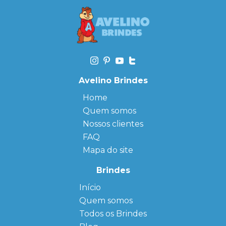
Avelino Brindes
Home
Quem somos
Nossos clientes
FAQ
Mapa do site
Brindes
Início
← Back
← Back
Quem somos
FAQ
Agendas
Personalizadas
Todos os Brindes
Sitemap
Bloco de