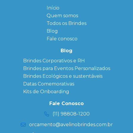
Início
← Back
← Back
Quem somos
FAQ
Agendas
Personalizadas
Todos os Brindes
Sitemap
Bloco de
Blog
Anotação
Personalizado
Fale conosco
Bonés
personalizados
Blog
Brindes
Brindes Corporativos e RH
Corporativos
Brindes para Eventos Personalizados
Copos Térmicos
Personalizados
Brindes Ecológicos e sustentáveis
Datas Especiais
Datas Comemorativas
Ecobag
Kits de Onboarding
Personalizada
Kits
Fale Conosco
Personalizados
(11) 98808-1200
orcamento@avelinobrindes.com.br