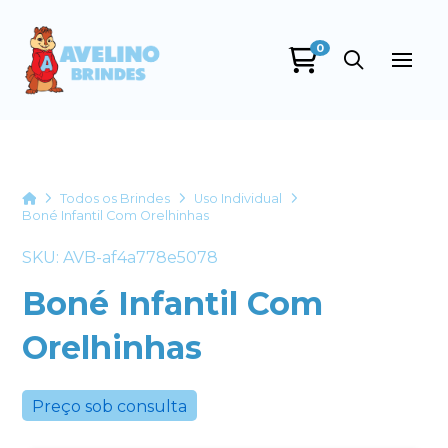
0
Avelino Brindes
online
Home
Todos os Brindes
Uso Individual
Boné Infantil Com Orelhinhas
SKU: AVB-af4a778e5078
Boné Infantil Com
Orelhinhas
+55
Preço sob consulta