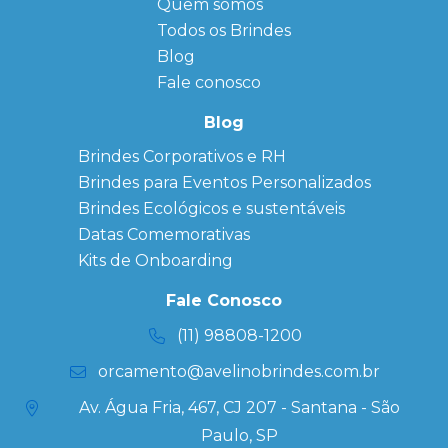
Quem somos
FAQ
Agendas
Personalizadas
Todos os Brindes
Sitemap
Bloco de
Blog
Anotação
Personalizado
Fale conosco
Bonés
personalizados
Blog
Brindes
Brindes Corporativos e RH
Corporativos
Brindes para Eventos Personalizados
Copos Térmicos
Personalizados
Brindes Ecológicos e sustentáveis
Datas Especiais
Datas Comemorativas
Ecobag
Kits de Onboarding
Personalizada
Kits
Fale Conosco
Personalizados
(11) 98808-1200
orcamento@avelinobrindes.com.br
Av. Água Fria, 467, CJ 207 - Santana - São
Paulo, SP