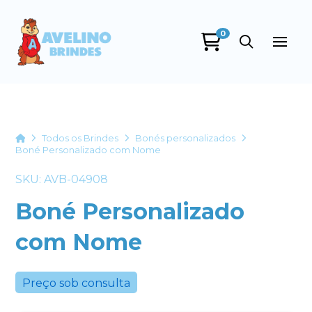
0
Avelino Brindes
online
Home
Todos os Brindes
Bonés personalizados
Boné Personalizado com Nome
SKU: AVB-04908
Boné Personalizado
com Nome
+55
Preço sob consulta