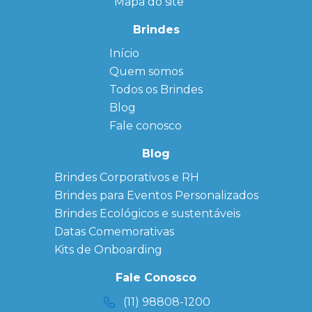
Mapa do site
Brindes
Início
← Back
← Back
Quem somos
FAQ
Agendas
Personalizadas
Todos os Brindes
Sitemap
Bloco de
Blog
Anotação
Personalizado
Fale conosco
Bonés
personalizados
Blog
Brindes
Brindes Corporativos e RH
Corporativos
Brindes para Eventos Personalizados
Copos Térmicos
Personalizados
Brindes Ecológicos e sustentáveis
Datas Especiais
Datas Comemorativas
Ecobag
Kits de Onboarding
Personalizada
Kits
Fale Conosco
Personalizados
(11) 98808-1200