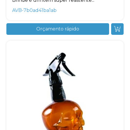
Brinde é um item super resistente...
AVB-7b0ad41ba1ab
Orçamento rápido