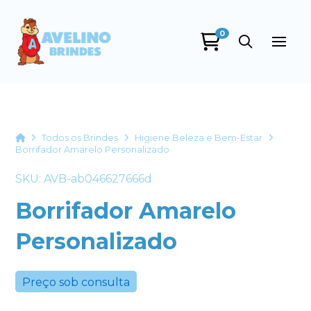
0
Avelino Brindes
online
Home
Todos os Brindes
Higiene Beleza e Bem-Estar
Borrifador Amarelo Personalizado
SKU: AVB-ab046627666d
Borrifador Amarelo
Personalizado
+55
Preço sob consulta