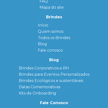
FAQ
Mapa do site
Brindes
Início
← Back
← Back
Quem somos
FAQ
Agendas
Personalizadas
Todos os Brindes
Sitemap
Bloco de
Blog
Anotação
Personalizado
Fale conosco
Bonés
personalizados
Blog
Brindes
Brindes Corporativos e RH
Corporativos
Brindes para Eventos Personalizados
Copos Térmicos
Personalizados
Brindes Ecológicos e sustentáveis
Datas Especiais
Datas Comemorativas
Ecobag
Kits de Onboarding
Personalizada
Kits
Fale Conosco
Personalizados