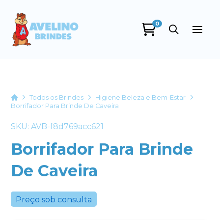
0
Avelino Brindes
online
Home
Todos os Brindes
Higiene Beleza e Bem-Estar
Borrifador Para Brinde De Caveira
SKU: AVB-f8d769acc621
Borrifador Para Brinde
De Caveira
+55
Preço sob consulta