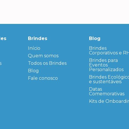
des
Brindes
Blog
Início
← Back
← Back
Brindes
Corporativos e R
Quem somos
FAQ
Agendas
Personalizadas
Brindes para
s
Todos os Brindes
Sitemap
Eventos
Bloco de
Personalizados
Blog
Anotação
Personalizado
Brindes Ecológic
Fale conosco
e sustentáveis
Bonés
personalizados
Datas
Comemorativas
Brindes
Corporativos
Kits de Onboardi
Copos Térmicos
Personalizados
Datas Especiais
Ecobag