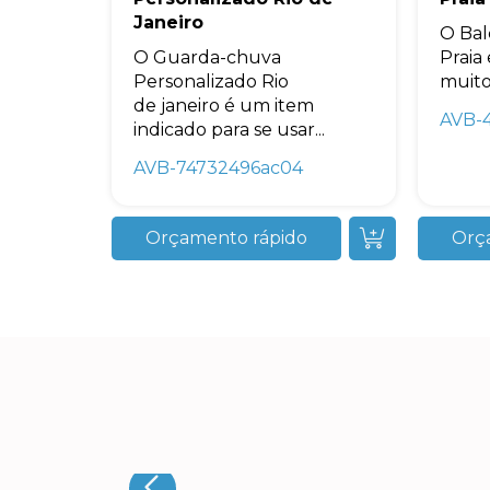
Janeiro
O Bal
O Guarda-chuva
Praia
Personalizado Rio
muito 
de janeiro é um item
AVB-
indicado para se usar...
AVB-74732496ac04
Orçamento rápido
Orç