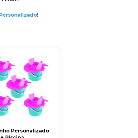
+55
Personalizado
!
Eu concordo em receber comunicações.
A nossa empresa está comprometida a proteger e respeitar sua
privacidade, utilizaremos seus dados apenas para fins de
marketing. Você pode alterar suas preferências a qualquer
momento.
Iniciar conversa
inho Personalizado
 e Piscina