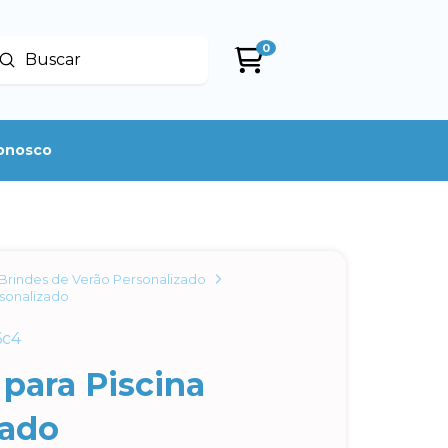
0
Enviar
uscar
conosco
Brindes de Verão Personalizado
rsonalizado
6c4
 para Piscina
zado