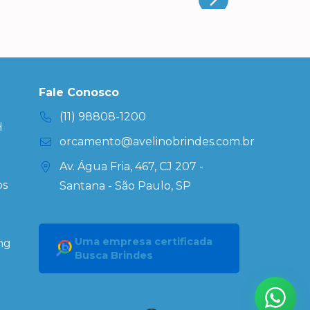
Fale Conosco
(11) 98808-1200
H
orcamento@avelinobrindes.com.br
Av. Água Fria, 467, CJ 207 -
os
Santana - São Paulo, SP
Uma empresa certificada
ng
Busca Brindes