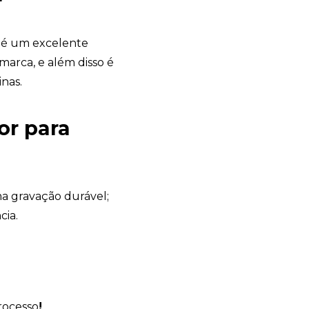
é um excelente
marca, e além disso é
inas.
or para
Avelino Brindes
online
a gravação durável;
cia.
rocesso
!