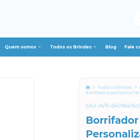
B
Quem somos
Todos os Brindes
Blog
Fale 
Home
Todos os Brindes
Borrifador para Piscina Pe
SKU: AVB-d409be16c
Borrifador
Personali