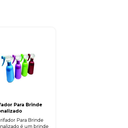
Eu concordo em receber comunicações.
A nossa empresa está comprometida a proteger e respeitar sua
privacidade, utilizaremos seus dados apenas para fins de
marketing. Você pode alterar suas preferências a qualquer
momento.
Iniciar conversa
fador Para Brinde
onalizado
rifador Para Brinde
nalizado é um brinde