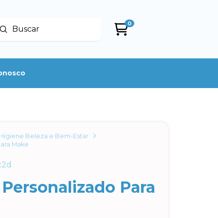
0
Enviar
uscar
conosco
Higiene Beleza e Bem-Estar
Para Make
c2d
 Personalizado Para