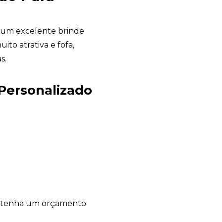
um excelente brinde
to atrativa e fofa,
s.
Avelino Brindes
online
Personalizado
E tenha um orçamento
+55