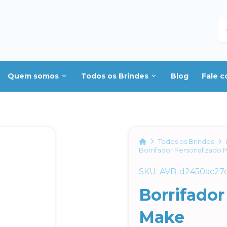
B
Quem somos
Todos os Brindes
Blog
Fale 
Home
Todos os Brindes
Borrifador Personalizado 
SKU: AVB-d2450ac27
Borrifador
Make