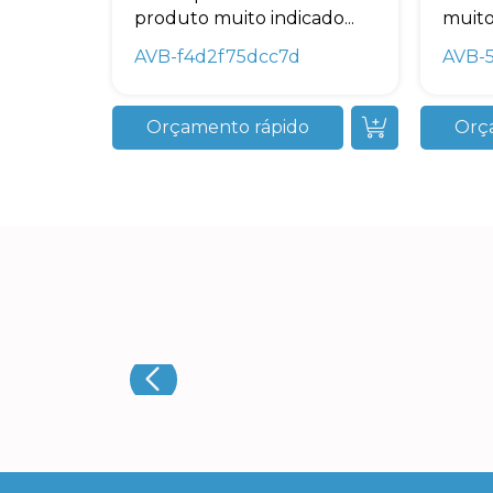
produto muito indicado...
muito 
AVB-f4d2f75dcc7d
AVB-
Orçamento rápido
Orç