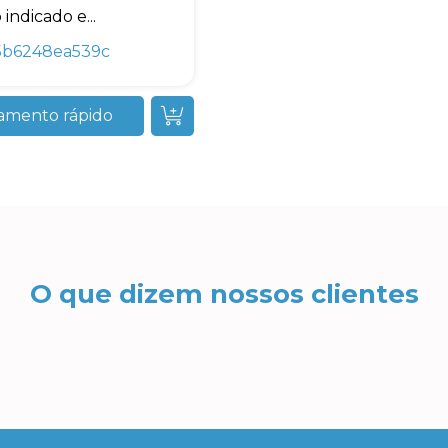
indicado e...
5b6248ea539c
amento rápido
O que dizem nossos clientes