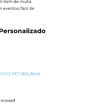
m item de muita
eventos, fácil de
Personalizado
Avelino Brindes
online
rocesso
!