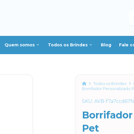
B
Quem somos
Todos os Brindes
Blog
Fale 
Home
Todos os Brindes
Borrifador Personalizado 
SKU: AVB-f7a7ccd67f
Borrifador
Pet