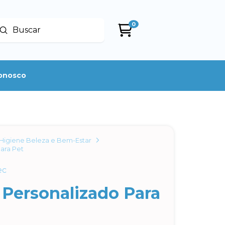
0
Enviar
uscar
conosco
Higiene Beleza e Bem-Estar
Para Pet
ec
 Personalizado Para