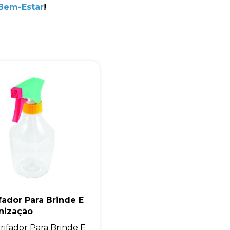
 Bem-Estar
!
+55
Eu concordo em receber comunicações.
A nossa empresa está comprometida a proteger e respeitar sua
privacidade, utilizaremos seus dados apenas para fins de
marketing. Você pode alterar suas preferências a qualquer
momento.
Iniciar conversa
fador Para Brinde E
nização
rifador Para Brinde E