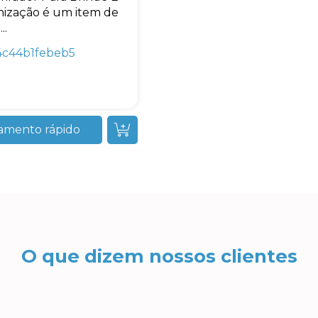
ização é um item de
..
4c44b1febeb5
amento rápido
O que dizem nossos clientes