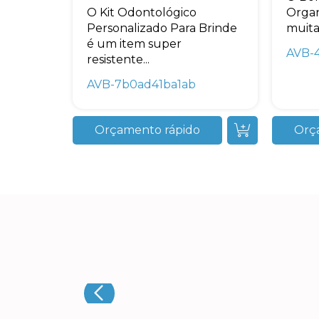
O Kit Odontológico
Organ
Personalizado Para Brinde
muita.
é um item super
AVB-
resistente...
AVB-7b0ad41ba1ab
Orçamento rápido
Orç