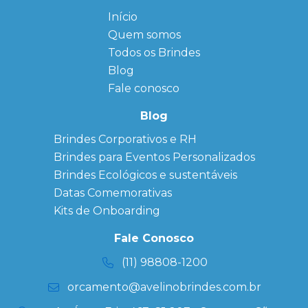
Início
← Back
← Back
Quem somos
FAQ
Agendas
Personalizadas
Todos os Brindes
Sitemap
Bloco de
Blog
Anotação
Personalizado
Fale conosco
Bonés
personalizados
Blog
Brindes
Brindes Corporativos e RH
Corporativos
Brindes para Eventos Personalizados
Copos Térmicos
Personalizados
Brindes Ecológicos e sustentáveis
Datas Especiais
Datas Comemorativas
Ecobag
Kits de Onboarding
Personalizada
Kits
Fale Conosco
Personalizados
(11) 98808-1200
orcamento@avelinobrindes.com.br