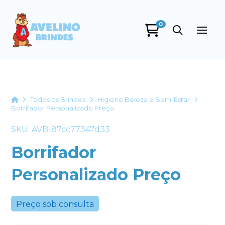
0
Avelino Brindes
online
Home
Todos os Brindes
Higiene Beleza e Bem-Estar
Borrifador Personalizado Preço
SKU: AVB-87cc77347d33
Borrifador
Personalizado Preço
+55
Preço sob consulta