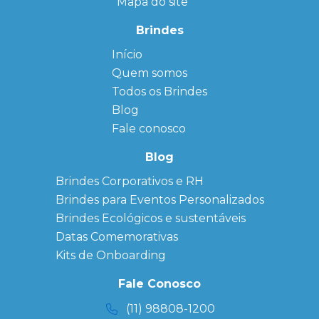
Mapa do site
Brindes
Início
← Back
← Back
Quem somos
FAQ
Agendas
Personalizadas
Todos os Brindes
Sitemap
Bloco de
Blog
Anotação
Personalizado
Fale conosco
Bonés
personalizados
Blog
Brindes
Brindes Corporativos e RH
Corporativos
Brindes para Eventos Personalizados
Copos Térmicos
Personalizados
Brindes Ecológicos e sustentáveis
Datas Especiais
Datas Comemorativas
Ecobag
Kits de Onboarding
Personalizada
Kits
Fale Conosco
Personalizados
(11) 98808-1200