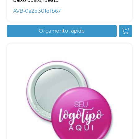
baixo custo, ideal...
AVB-0a2d301d1b67
Orçamento rápido