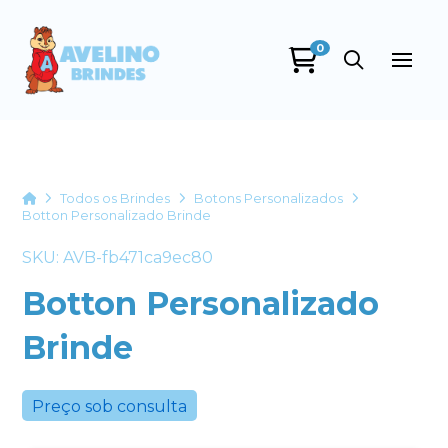
0
Avelino Brindes
online
Home
Todos os Brindes
Botons Personalizados
Botton Personalizado Brinde
SKU: AVB-fb471ca9ec80
Botton Personalizado
Brinde
+55
Preço sob consulta