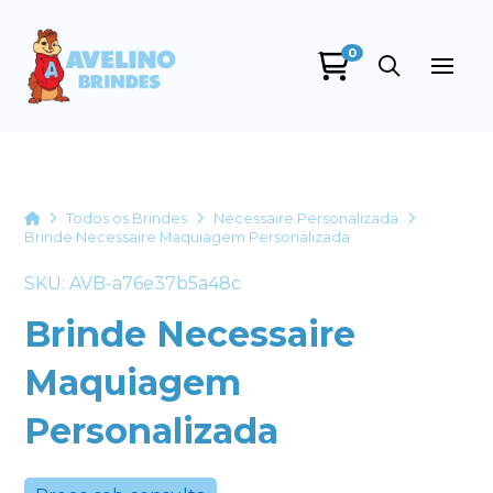
0
Avelino Brindes
online
Home
Todos os Brindes
Necessaire Personalizada
Brinde Necessaire Maquiagem Personalizada
SKU: AVB-a76e37b5a48c
Brinde Necessaire
Maquiagem
+55
Personalizada